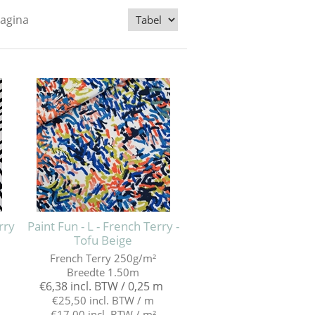
pagina
rry
Paint Fun - L - French Terry -
Tofu Beige
French Terry 250g/m²
Breedte 1.50m
€6,38 incl. BTW / 0,25 m
€25,50 incl. BTW / m
€17,00 incl. BTW / m²