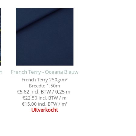
h
French Terry - Oceana Blauw
French Terry 250g/m²
Breedte 1.50m
€5,62 incl. BTW / 0,25 m
€22,50 incl. BTW / m
€15,00 incl. BTW / m²
Uitverkocht