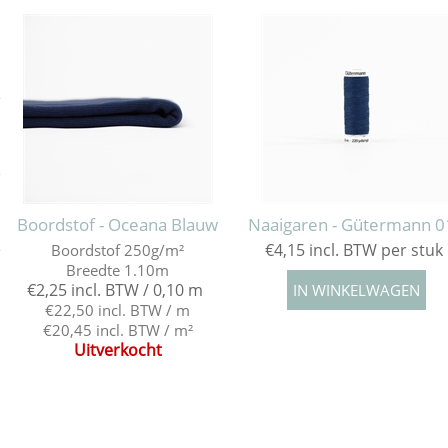
e
e
Boordstof - Oceana Blauw
Naaigaren - Gütermann 0
€4,15 incl. BTW per stuk
Boordstof 250g/m²
e
Breedte 1.10m
€2,25 incl. BTW / 0,10 m
€22,50 incl. BTW / m
€20,45 incl. BTW / m²
Uitverkocht