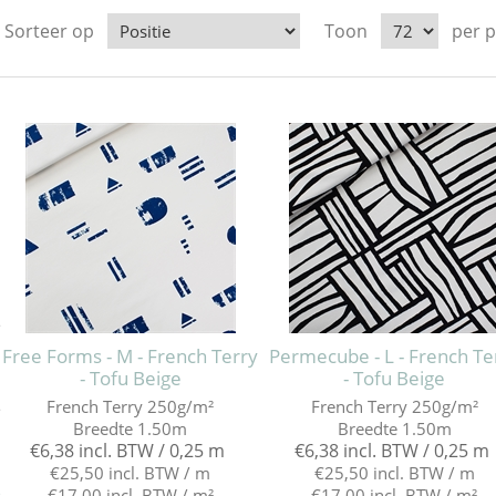
Sorteer op
Toon
per 
e
Free Forms - M - French Terry
Permecube - L - French Te
- Tofu Beige
- Tofu Beige
French Terry 250g/m²
French Terry 250g/m²
e
Breedte 1.50m
Breedte 1.50m
€6,38 incl. BTW / 0,25 m
€6,38 incl. BTW / 0,25 m
€25,50 incl. BTW / m
€25,50 incl. BTW / m
€17,00 incl. BTW / m²
€17,00 incl. BTW / m²
e