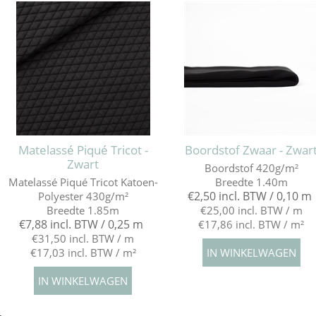
Matelassé Piqué Tricot -
Boordstof Zwaar - Zwar
Zwart
Boordstof 420g/m²
Matelassé Piqué Tricot Katoen-
Breedte 1.40m
€2,50 incl. BTW / 0,10 m
Polyester 430g/m²
Breedte 1.85m
€25,00 incl. BTW / m
€7,88 incl. BTW / 0,25 m
€17,86 incl. BTW / m²
€31,50 incl. BTW / m
€17,03 incl. BTW / m²