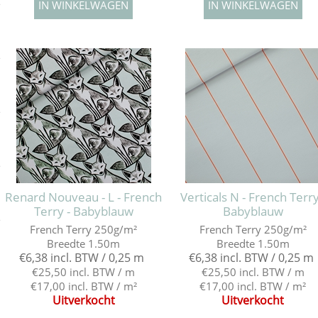
e
e
e
e
Renard Nouveau - L - French
Verticals N - French Terry
Terry - Babyblauw
Babyblauw
e
French Terry 250g/m²
French Terry 250g/m²
Breedte 1.50m
Breedte 1.50m
€6,38 incl. BTW / 0,25 m
€6,38 incl. BTW / 0,25 m
€25,50 incl. BTW / m
€25,50 incl. BTW / m
€17,00 incl. BTW / m²
€17,00 incl. BTW / m²
Uitverkocht
Uitverkocht