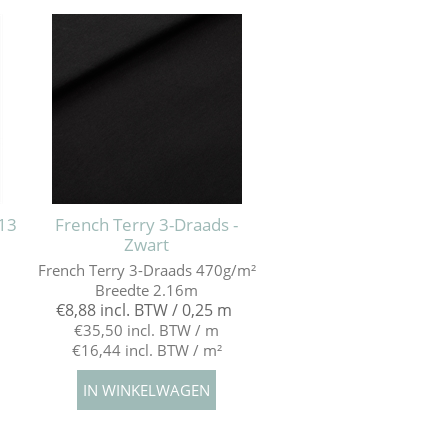
13
French Terry 3-Draads -
Zwart
French Terry 3-Draads 470g/m²
Breedte 2.16m
€8,88 incl. BTW / 0,25 m
€35,50 incl. BTW / m
€16,44 incl. BTW / m²