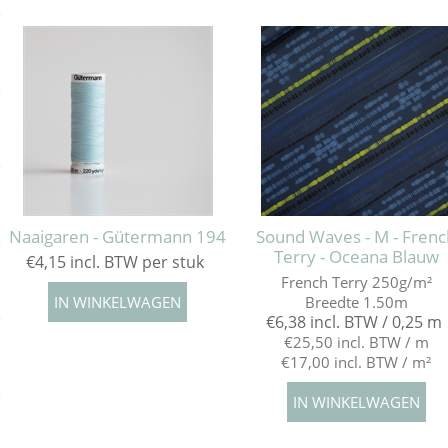
e
e
e
Naaigaren - Gütermann 194
Sound Waves - M - Frenc
e
Terry - Oceana Blauw
€4,15 incl. BTW per stuk
French Terry 250g/m²
Breedte 1.50m
e
€6,38 incl. BTW / 0,25 m
€25,50 incl. BTW / m
€17,00 incl. BTW / m²
e