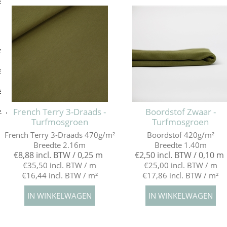
e 5
e 4
e 3
e 2
French Terry 3-Draads -
Boordstof Zwaar -
e 1
Turfmosgroen
Turfmosgroen
French Terry 3-Draads 470g/m²
Boordstof 420g/m²
Breedte 2.16m
Breedte 1.40m
€8,88 incl. BTW / 0,25 m
€2,50 incl. BTW / 0,10 m
€35,50 incl. BTW / m
€25,00 incl. BTW / m
€16,44 incl. BTW / m²
€17,86 incl. BTW / m²