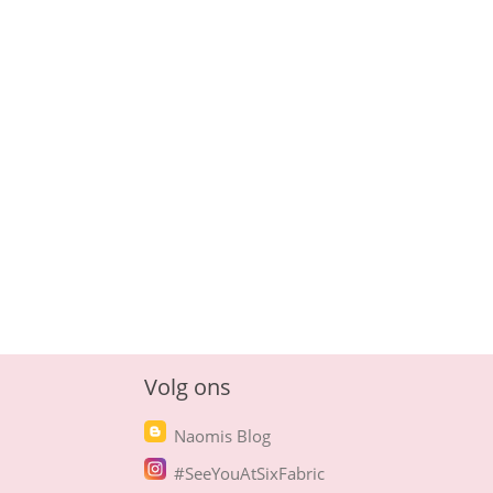
Volg ons
Naomis Blog
#SeeYouAtSixFabric