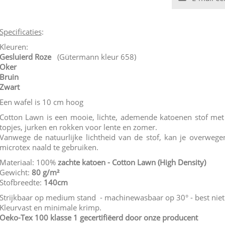
Specificaties
:
Kleuren:
Gesluierd Roze
(Gütermann kleur 658)
Oker
Bruin
Zwart
Een wafel is 10 cm hoog
Cotton Lawn is een mooie, lichte, ademende katoenen stof met 
topjes, jurken en rokken voor lente en zomer.
Vanwege de natuurlijke lichtheid van de stof, kan je overweg
microtex naald te gebruiken.
Materiaal: 100%
zachte katoen - Cotton Lawn (High Density)
Gewicht:
80 g/m²
Stofbreedte:
140cm
Strijkbaar op medium stand - machinewasbaar op 30° - best niet
Kleurvast en minimale krimp.
Oeko-Tex 100 klasse 1
gecertifiëerd door onze producent