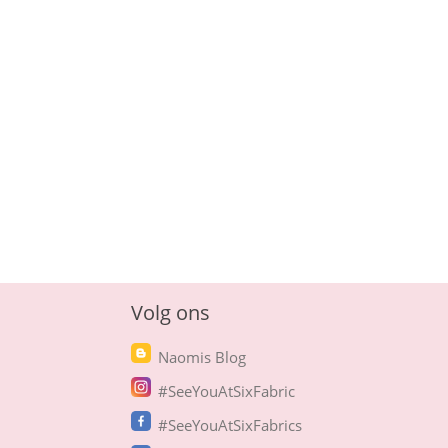
Volg ons
Naomis Blog
#SeeYouAtSixFabric
#SeeYouAtSixFabrics