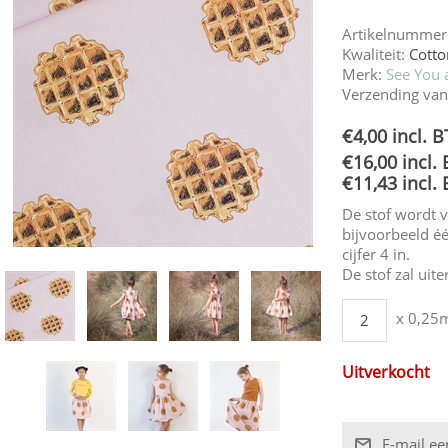
Artikelnummer
Kwaliteit:
Cott
Merk:
See You a
Verzending van
€4,00 incl. 
€16,00 incl.
€11,43 incl.
De stof wordt 
bijvoorbeeld éé
cijfer 4 in.
De stof zal uit
x 0,25
Uitverkocht