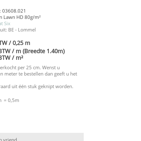
:
03608.021
on Lawn HD 80g/m²
t Six
uit:
BE - Lommel
BTW / 0,25 m
 BTW / m (Breedte 1.40m)
 BTW / m²
verkocht per 25 cm. Wenst u
n meter te bestellen dan geeft u het
eraard uit één stuk geknipt worden.
m
= 0,5m