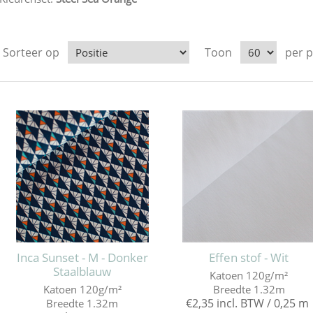
Sorteer op
Toon
per 
Inca Sunset - M - Donker
Effen stof - Wit
Staalblauw
Katoen 120g/m²
Katoen 120g/m²
Breedte 1.32m
€2,35 incl. BTW / 0,25 m
Breedte 1.32m