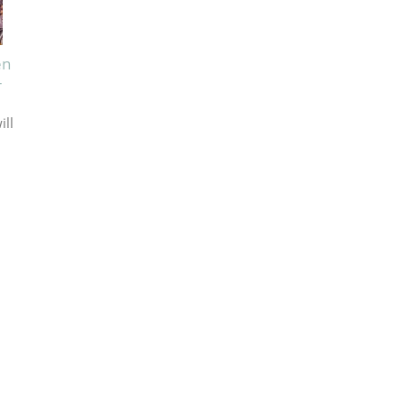
en
-
ill