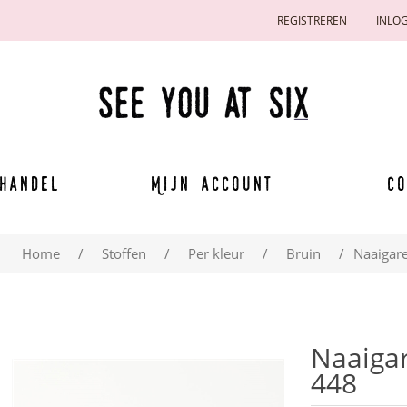
REGISTREREN
INLO
handel
Mijn account
Co
Home
/
Stoffen
/
Per kleur
/
Bruin
/
Naaigar
Naaiga
448