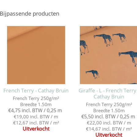
Bijpassende producten
French Terry - Cathay Bruin
Giraffe - L - French Terry
Cathay Bruin
French Terry 250g/m²
Breedte 1.50m
French Terry 250g/m²
€4,75 incl. BTW / 0,25 m
Breedte 1.50m
€5,50 incl. BTW / 0,25 m
€19,00 incl. BTW / m
€12,67 incl. BTW / m²
€22,00 incl. BTW / m
Uitverkocht
€14,67 incl. BTW / m²
Uitverkocht