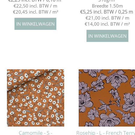
€22,50 incl. BTW / m
Breedte 1.50m
€5,25 incl. BTW / 0,25 m
€20,45 incl. BTW / m²
€21,00 incl. BTW / m
€14,00 incl. BTW / m²
Camomile - S -
Rosehip - L - French Terry