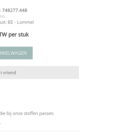
:
748277.448
nn
uit:
BE - Lommel
BTW per stuk
e bij onze stoffen passen.
.