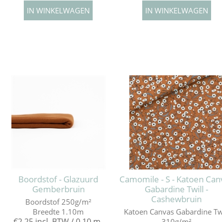
Boordstof - Glazuurd
Camomile - S - Katoen Can
Gemberbruin
Gabardine Twill -
Cashewbruin
Boordstof 250g/m²
Breedte 1.10m
Katoen Canvas Gabardine Tw
€2,25 incl. BTW / 0,10 m
310g/m²