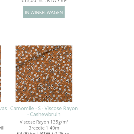
€15,00 incl. BTW / m²
vas
Camomile - S - Viscose Rayon
- Cashewbruin
Viscose Rayon 135g/m²
ill
Breedte 1.40m
€4,00 incl. BTW / 0,25 m