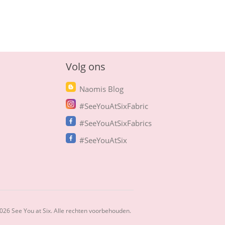
Volg ons
Naomis Blog
#SeeYouAtSixFabric
#SeeYouAtSixFabrics
#SeeYouAtSix
2026 See You at Six. Alle rechten voorbehouden.