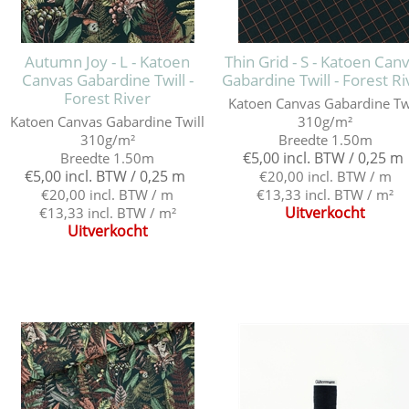
Autumn Joy - L - Katoen
Thin Grid - S - Katoen Can
Canvas Gabardine Twill -
Gabardine Twill - Forest Ri
Forest River
Katoen Canvas Gabardine Tw
Katoen Canvas Gabardine Twill
310g/m²
310g/m²
Breedte 1.50m
€5,00 incl. BTW / 0,25 m
Breedte 1.50m
€5,00 incl. BTW / 0,25 m
€20,00 incl. BTW / m
€20,00 incl. BTW / m
€13,33 incl. BTW / m²
Uitverkocht
€13,33 incl. BTW / m²
Uitverkocht