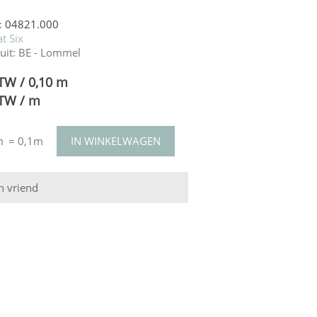
:
04821.000
t Six
uit:
BE - Lommel
BTW / 0,10 m
BTW / m
m
= 0,1m