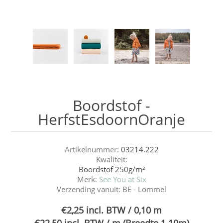
Boordstof -
HerfstEsdoornOranje
Artikelnummer:
03214.222
Kwaliteit:
Boordstof 250g/m²
Merk:
See You at Six
Verzending vanuit:
BE - Lommel
€2,25 incl. BTW / 0,10 m
€22,50 incl. BTW / m (Breedte 1.10m)