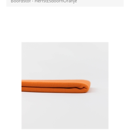
Boordstof - HerfstEsdoornOranje