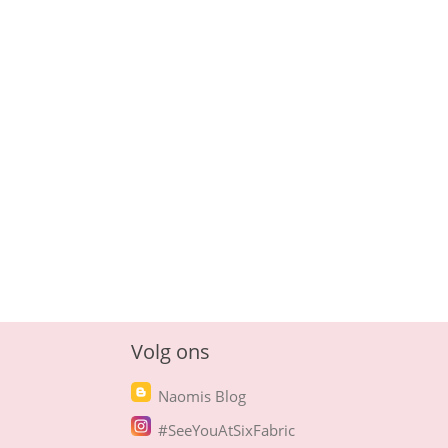
Volg ons
Naomis Blog
#SeeYouAtSixFabric