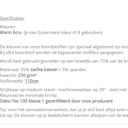
Specificaties
:
Kleuren:
Warm Ecru
(Je kan Gütermann kleur 414 gebruiken)
De kleuren van onze boordstoffen zijn speciaal afgestemd op onze
Bij elke boordstof worden de bijpassende stof(fen) aangegeven.
Wordt best gebruikt/gesneden op een breedte van 75% van de bre
Materiaal: 95%
zachte katoen
+ 5% spandex
Gewicht:
250 g/m²
Stofbreedte:
110cm
Strijkbaar op medium stand - machinewasbaar op 30° - best niet 
Kleurvast en minimale krimp.
Oeko-Tex 100 klasse 1 gecertifiëerd door onze producent
Tip: voor het vernaaien/verwerken, kan je je stof best altijd eve
Let op: De kleuren op je beeldscherm kunnen afwijken van de wer