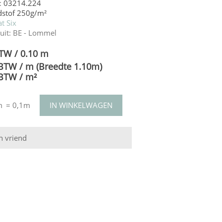
:
03214.224
dstof 250g/m²
t Six
uit:
BE - Lommel
BTW / 0.10 m
 BTW / m (Breedte 1.10m)
 BTW / m²
m
= 0,1m