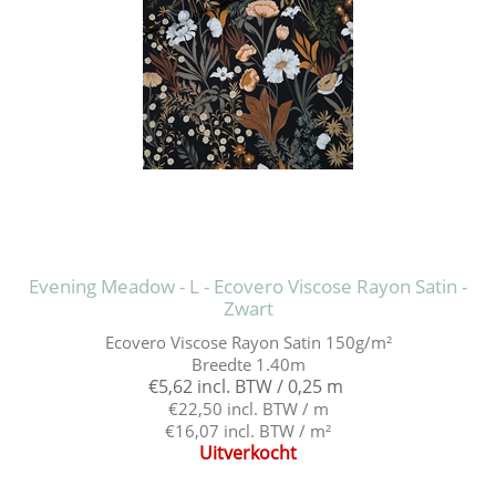
Evening Meadow - L - Ecovero Viscose Rayon Satin -
Zwart
Ecovero Viscose Rayon Satin 150g/m²
Breedte 1.40m
€5,62 incl. BTW / 0,25 m
€22,50 incl. BTW / m
€16,07 incl. BTW / m²
Uitverkocht